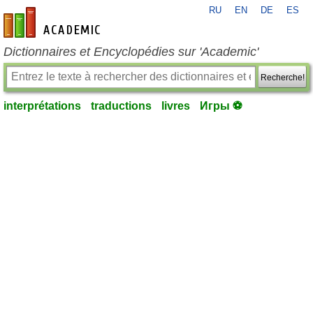
RU
EN
DE
ES
fr-academic.com
Dictionnaires et Encyclopédies sur 'Academic'
Recherche!
interprétations
traductions
livres
Игры ⚽