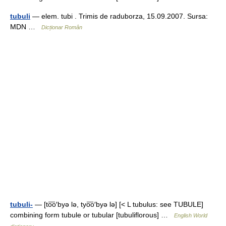
tubuli
— elem. tubi . Trimis de raduborza, 15.09.2007. Sursa:
MDN …
Dicționar Român
tubuli-
— [to͞o′byə lə, tyo͞o′byə lə] [< L tubulus: see TUBULE]
combining form tubule or tubular [tubuliflorous] …
English World