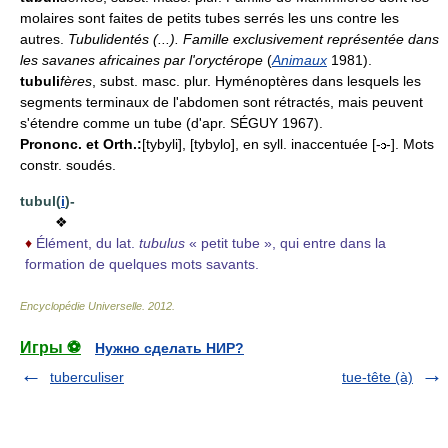
molaires sont faites de petits tubes serrés les uns contre les
autres.
Tubulidentés (...). Famille exclusivement représentée dans
les savanes africaines par l'oryctérope
(
Animaux
1981).
tubuli
fères
, subst. masc. plur. Hyménoptères dans lesquels les
segments terminaux de l'abdomen sont rétractés, mais peuvent
s'étendre comme un tube (d'apr. SÉGUY 1967).
Prononc. et Orth.:
[tybyli], [tybylo], en syll. inaccentuée [-
-]. Mots
constr. soudés.
tubul(
i
)-
❖
♦
Élément, du lat.
tubulus
« petit tube », qui entre dans la
formation de quelques mots savants.
Encyclopédie Universelle
.
2012
.
Игры ⚽
Нужно сделать НИР?
tuberculiser
tue-tête (à)