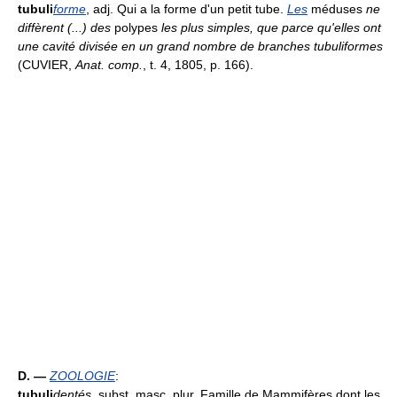
tubuli
forme
, adj. Qui a la forme d'un petit tube.
Les
méduses
ne
diffèrent (...) des
polypes
les plus simples, que parce qu'elles ont
une cavité divisée en un grand nombre de branches tubuliformes
(CUVIER,
Anat. comp.
, t. 4, 1805, p. 166).
D. —
ZOOLOGIE
:
tubuli
dentés
, subst. masc. plur. Famille de Mammifères dont les