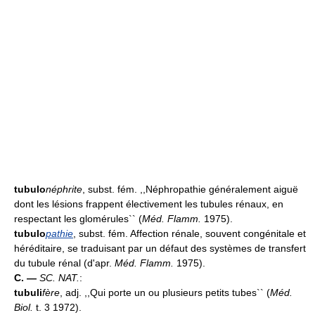
tubulo
néphrite
, subst. fém. ,,Néphropathie généralement aiguë
dont les lésions frappent électivement les tubules rénaux, en
respectant les glomérules`` (
Méd. Flamm.
1975).
tubulo
pathie
, subst. fém. Affection rénale, souvent congénitale et
héréditaire, se traduisant par un défaut des systèmes de transfert
du tubule rénal (d'apr.
Méd. Flamm.
1975).
C. —
SC. NAT.
:
tubuli
fère
, adj. ,,Qui porte un ou plusieurs petits tubes`` (
Méd.
Biol.
t. 3 1972).