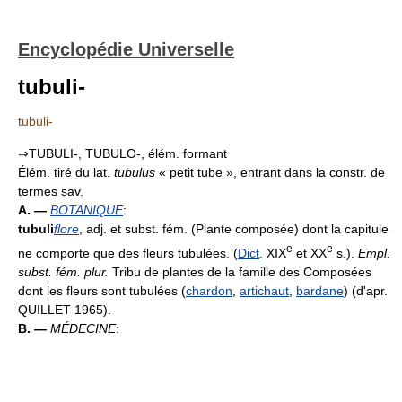
Encyclopédie Universelle
tubuli-
tubuli-
⇒TUBULI-, TUBULO-, élém. formant
Élém. tiré du lat.
tubulus
« petit tube », entrant dans la constr. de
termes sav.
A. —
BOTANIQUE
:
tubuli
flore
, adj. et subst. fém. (Plante composée) dont la capitule
e
e
ne comporte que des fleurs tubulées. (
Dict
. XIX
et XX
s.).
Empl.
subst. fém. plur.
Tribu de plantes de la famille des Composées
dont les fleurs sont tubulées (
chardon
,
artichaut
,
bardane
) (d'apr.
QUILLET 1965).
B. —
MÉDECINE
: