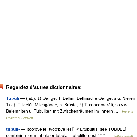
Regardez d'autres dictionnaires:
Tubŭli
— (lat.), 1) Gänge. T. Bellīni, Bellinische Gänge, s.u. Nieren
1) a); T. lactĕi, Milchgänge, s. Brüste; 2) T. concamerāti, so v.w.
Belemniten u. Tubuliten mit Zwischenräumen im Innern …
Pierer's
Universal-Lexikon
tubuli-
— [to͞o′byə lə, tyo͞o′byə lə] 〚< L tubulus: see TUBULE〛
combining form tubule or tubular [tubuliflorous] * * * …
Universalium